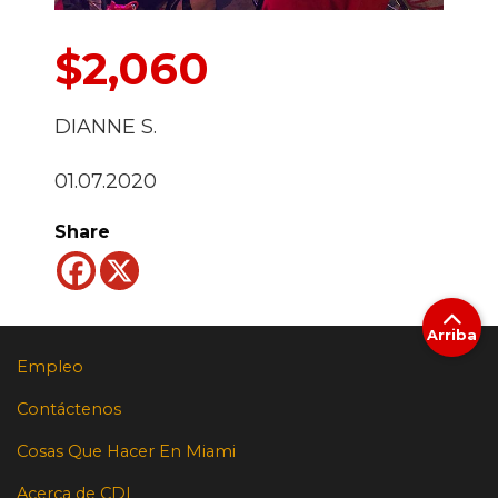
$2,060
DIANNE S.
01.07.2020
Share
Arriba
Empleo
Contáctenos
Cosas Que Hacer En Miami
Acerca de CDI