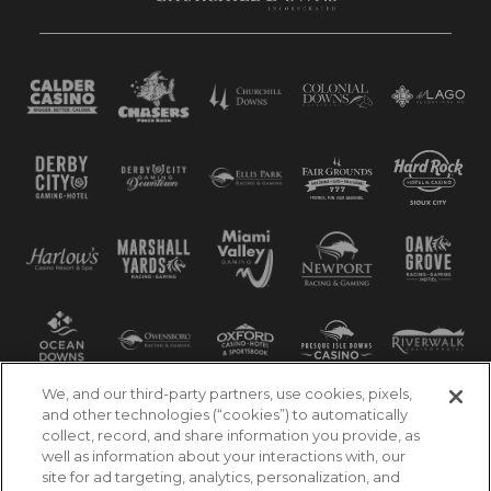
We, and our third-party partners, use cookies, pixels,
and other technologies (“cookies”) to automatically
collect, record, and share information you provide, as
well as information about your interactions with, our
site for ad targeting, analytics, personalization, and