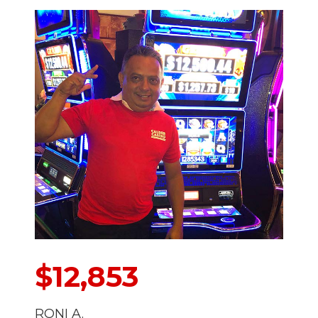
$12,853
RONI A.